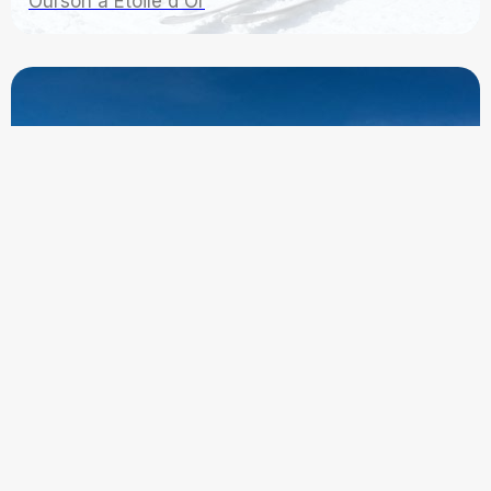
Ourson à Étoile d'Or
Découvrir les offres
Nous n'utilisons plus de cookies
C'est noté
Cours top 8
Cours de ski en groupe réduit