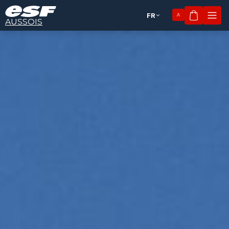
FR
Mon pan
AUSSOIS