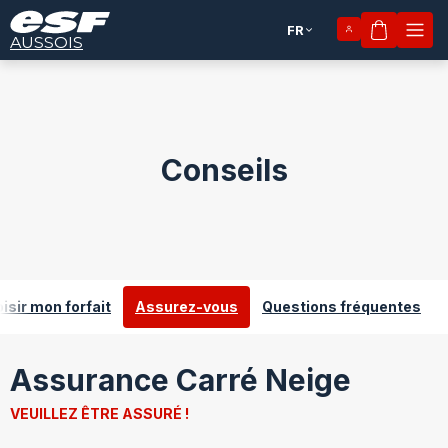
FR
Mon pan
AUSSOIS
Conseils
isir mon forfait
Assurez-vous
Questions fréquentes
Assurance Carré Neige
VEUILLEZ ÊTRE ASSURÉ !